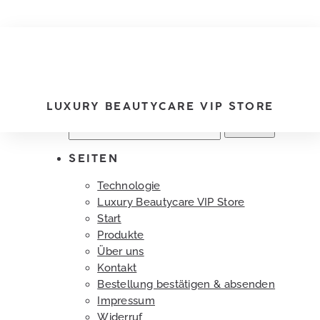
Start
/ Luxury Beautycare VIP Store
Es wurden keine Produkte gefunden, die Ihrer
Auswahl entsprechen.
PRODUKTE
TECHNOLOGIE
ÜBER UNS
KONTAKT
LUXURY BEAUTYCARE VIP STORE
Suchen
nach:
SEITEN
Technologie
Luxury Beautycare VIP Store
Start
Produkte
Über uns
Kontakt
Bestellung bestätigen & absenden
Impressum
Widerruf